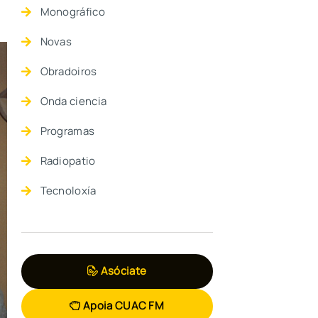
Monográfico
Novas
Obradoiros
Onda ciencia
Programas
Radiopatio
Tecnoloxía
Asóciate
Apoia CUAC FM