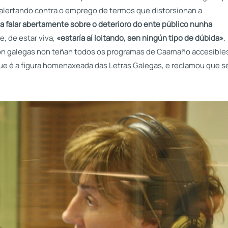
 alertando contra o emprego de termos que distorsionan a
a falar abertamente sobre o deterioro do ente público nunha
e, de estar viva,
«estaría aí loitando, sen ningún tipo de dúbida»
.
ón galegas non teñan todos os programas de Caamaño accesible
ue é a figura homenaxeada das Letras Galegas, e reclamou que s