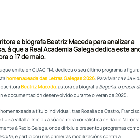
tora e biógrafa Beatriz Maceda para analizar a
esa, á que a Real Academia Galega dedica este an
bra o 17 de maio.
a que emite en CUAC FM, dedicou o seu último programa á figura
ista
homenaxeada das Letras Galegas 2026
. Para falar da súa vid
 escritora
Beatriz Maceda
, autora da biografía
Begoña, o pracer d
ción e documentación desenvolvido durante o verán de 2025.
homenaxeada a título individual, tras Rosalía de Castro, Francisc
 Luisa Villalta. Iniciou a súa carreira xornalística en Radio Noroes
rmente á Radio Galega, onde dirixiu e presentou programas como
anoite
, e participou nas primeiras mobilizacións contra a