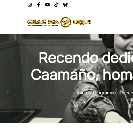
Recendo dedic
Caamaño, home
Inicio
>
Programas
>
Recen