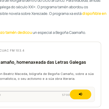
ura de Morgana dentro do ciclo artúrico. Para Maceda, ambas
a galega do século XXI». O programa tamén abordou os
ble novela sobre Xerezade. O programa xa está
dispoñible en
ozo tamén dedicou
un especial a Begoña Caamaño.
CUAC FM 103.4
amaño, homenaxeada das Letras Galegas
n Beatriz Maceda, biógrafa de Begoña Camaño, sobre a súa
ornalística, o seu activismo e a súa obra literaria.
0
57:00