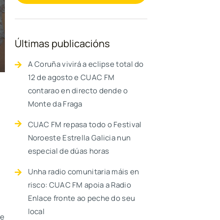
Últimas publicacións
A Coruña vivirá a eclipse total do
12 de agosto e CUAC FM
contarao en directo dende o
Monte da Fraga
CUAC FM repasa todo o Festival
Noroeste Estrella Galicia nun
especial de dúas horas
Unha radio comunitaria máis en
risco: CUAC FM apoia a Radio
Enlace fronte ao peche do seu
local
ue