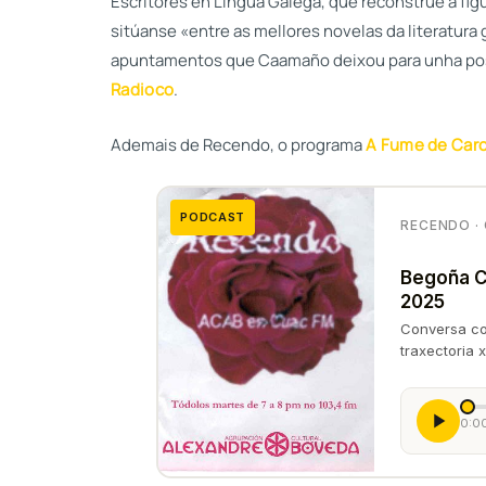
Escritores en Lingua Galega, que reconstrúe a fig
sitúanse «entre as mellores novelas da literatur
apuntamentos que Caamaño deixou para unha posi
Radioco
.
Ademais de Recendo, o programa
A Fume de Car
PODCAST
RECENDO · 
Begoña C
2025
Conversa co
traxectoria x
0:0