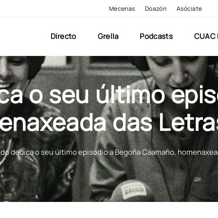
Mecenas
Doazón
Asóciate
Directo
Grella
Podcasts
CUAC
a o seu último epi
naxeada das Letra
do dedica o seu último episodio a Begoña Caamaño, homenaxea