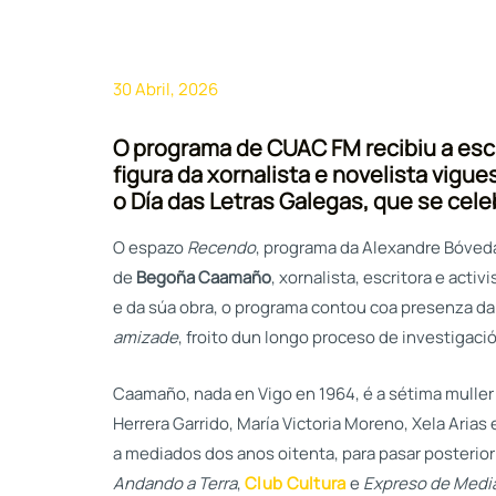
30 Abril, 2026
O programa de CUAC FM recibiu a escri
figura da xornalista e novelista vigu
o Día das Letras Galegas, que se cele
O espazo
Recendo
, programa da Alexandre Bóved
de
Begoña Caamaño
, xornalista, escritora e activ
e da súa obra, o programa contou coa presenza da
amizade
, froito dun longo proceso de investiga
Caamaño, nada en Vigo en 1964, é a sétima muller 
Herrera Garrido, María Victoria Moreno, Xela Arias e
a mediados dos anos oitenta, para pasar posterio
Andando a Terra
,
Club Cultura
e
Expreso de Medi