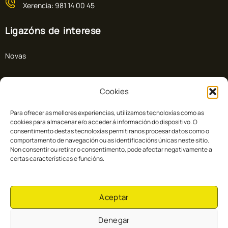
Xerencia: 981 14 00 45
Ligazóns de interese
Novas
Preguntas frecuentes
Cookies
Colabora con Cuac FM
Para ofrecer as mellores experiencias, utilizamos tecnoloxías como as
cookies para almacenar e/o acceder á información do dispositivo. O
Directo
consentimento destas tecnoloxías permitiranos procesar datos como o
comportamento de navegación ou as identificacións únicas neste sitio.
Non consentir ou retirar o consentimento, pode afectar negativamente a
Doazón
certas características e funcións.
Colaboradores
Aceptar
Denegar