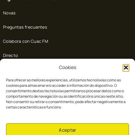
Novas
Preguntas frecuentes
Colabora con Cuac FM
Directo
Cookies
Doazón
Para ofrecer as mellores experiencias, utilizamos tecnoloxías como as
Colaboradores
cookies para almacenar e/o acceder á información do dispositivo. O
consentimento destas tecnoloxías permitiranos procesar datos como o
comportamento de navegación ou as identificacións únicas neste sitio.
Non consentir ou retirar o consentimento, pode afectar negativamente a
certas características e funcións.
Aceptar