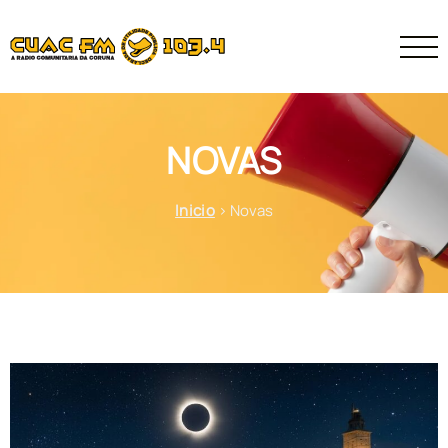
NOVAS
Inicio
>
Novas