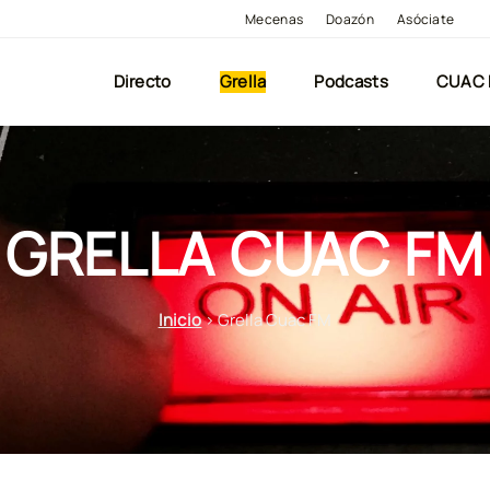
Mecenas
Doazón
Asóciate
Directo
Grella
Podcasts
CUAC
GRELLA CUAC FM
Inicio
>
Grella Cuac FM