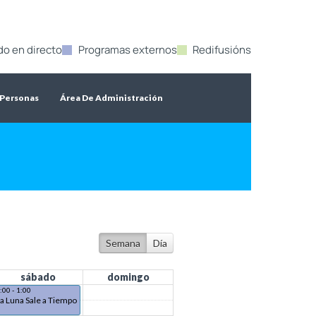
do en directo
Programas externos
Redifusións