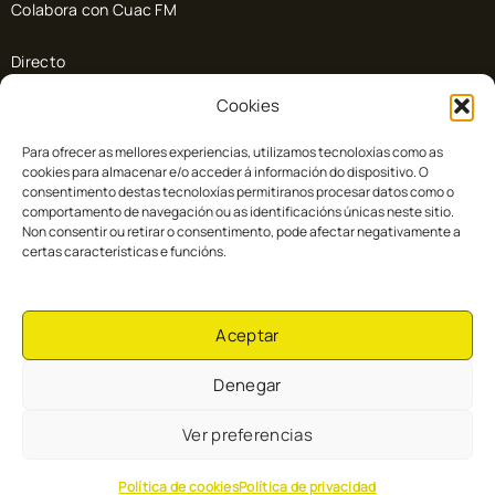
Colabora con Cuac FM
Directo
Cookies
Doazón
Para ofrecer as mellores experiencias, utilizamos tecnoloxías como as
Colaboradores
cookies para almacenar e/o acceder á información do dispositivo. O
consentimento destas tecnoloxías permitiranos procesar datos como o
comportamento de navegación ou as identificacións únicas neste sitio.
Non consentir ou retirar o consentimento, pode afectar negativamente a
certas características e funcións.
Aceptar
Denegar
Ver preferencias
Cuac FM © 2026
Aviso Legal
Política de Cookies
Política de privacidad
Política de cookies
Política de privacidad
Diseñado por
Ariseweb