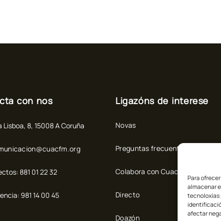
cta con nos
Ligazóns de interese
Novas
 Lisboa, 8, 15008 A Coruña
Preguntas frecuentes
municacion@cuacfm.org
Colabora con Cuac FM
ectos: 881 01 22 32
Para ofrecer
almacenar e
Directo
encia: 981 14 00 45
tecnoloxías
identificaci
afectar nega
Doazón