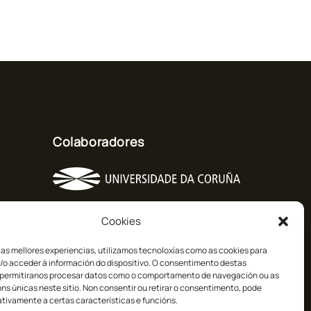
Colaboradores
Cookies
 as mellores experiencias, utilizamos tecnoloxías como as cookies para
/o acceder á información do dispositivo. O consentimento destas
 permitiranos procesar datos como o comportamento de navegación ou as
óns únicas neste sitio. Non consentir ou retirar o consentimento, pode
tivamente a certas características e funcións.