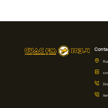
Conta
Rúa
co
Dir
Xer