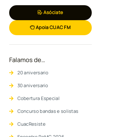
Asóciate
Apoia CUAC FM
Falamos de…
20 aniversario
30 aniversario
Cobertura Especial
Concurso bandas e solistas
CuacResiste
Encontro ReMC 2026