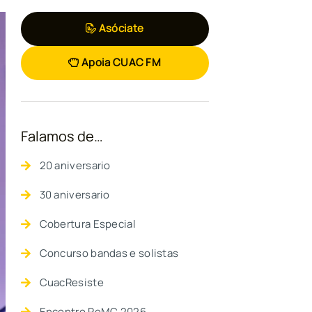
Asóciate
Apoia CUAC FM
Falamos de…
20 aniversario
30 aniversario
Cobertura Especial
Concurso bandas e solistas
CuacResiste
Encontro ReMC 2026