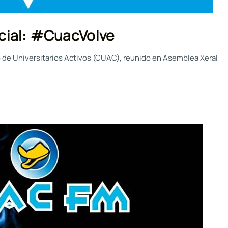
cial: #CuacVolve
o de Universitarios Activos (CUAC), reunido en Asemblea Xeral