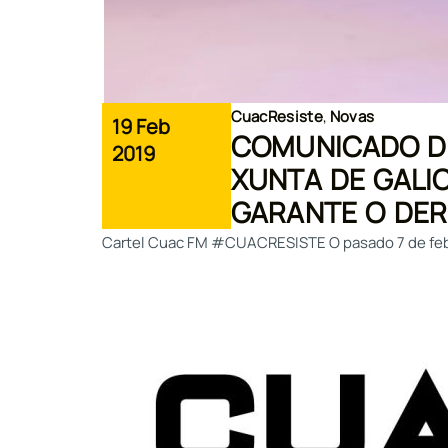
CuacResiste
,
Novas
19 Feb
COMUNICADO D
2019
XUNTA DE GALI
GARANTE O DER
Cartel Cuac FM #CUACRESISTE O pasado 7 de febrei