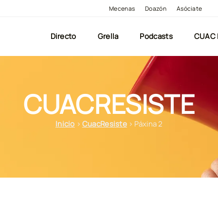
Mecenas
Doazón
Asóciate
Directo
Grella
Podcasts
CUAC
CUACRESISTE
Inicio
>
CuacResiste
>
Páxina 2