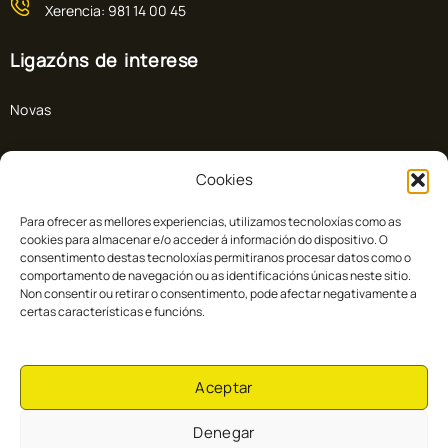
Xerencia: 981 14 00 45
Ligazóns de interese
Novas
Preguntas frecuentes
Cookies
Colabora con Cuac FM
Para ofrecer as mellores experiencias, utilizamos tecnoloxías como as
cookies para almacenar e/o acceder á información do dispositivo. O
Directo
consentimento destas tecnoloxías permitiranos procesar datos como o
comportamento de navegación ou as identificacións únicas neste sitio.
Non consentir ou retirar o consentimento, pode afectar negativamente a
Doazón
certas características e funcións.
Colaboradores
Aceptar
Denegar