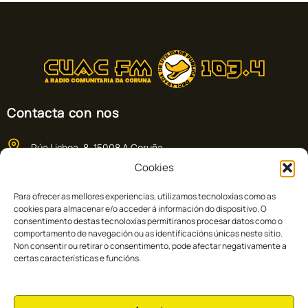
Contacta con nos
Rúa Lisboa, 8, 15008 A Coruña
Cookies
comunicacion@cuacfm.org
Para ofrecer as mellores experiencias, utilizamos tecnoloxías como as
cookies para almacenar e/o acceder á información do dispositivo. O
Directos: 881 01 22 32
consentimento destas tecnoloxías permitiranos procesar datos como o
comportamento de navegación ou as identificacións únicas neste sitio.
Xerencia: 981 14 00 45
Non consentir ou retirar o consentimento, pode afectar negativamente a
certas características e funcións.
Ligazóns de interese