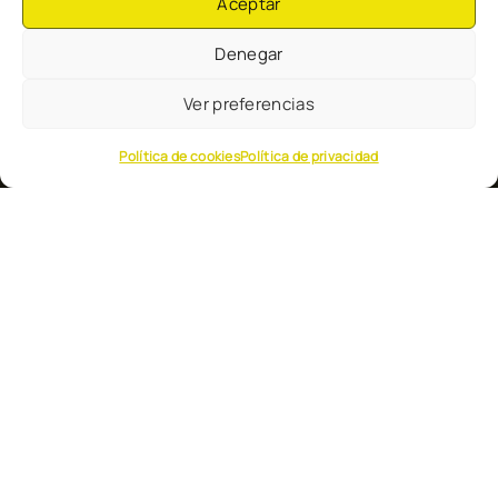
Aceptar
Novas
Denegar
Preguntas frecuentes
Ver preferencias
Colabora con Cuac FM
Política de cookies
Política de privacidad
Directo
Doazón
Colaboradores