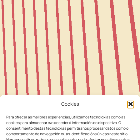
Cookies
SABER MÁS
Para ofrecer as mellores experiencias, utilizamos tecnoloxías como as
cookies para almacenar e/o acceder á información do dispositivo. O
consentimento destas tecnoloxías permitiranos procesar datos como o
comportamento de navegación ou as identificacións únicas neste sitio.
Non consentir ou retirar o consentimento, pode afectar negativamente a