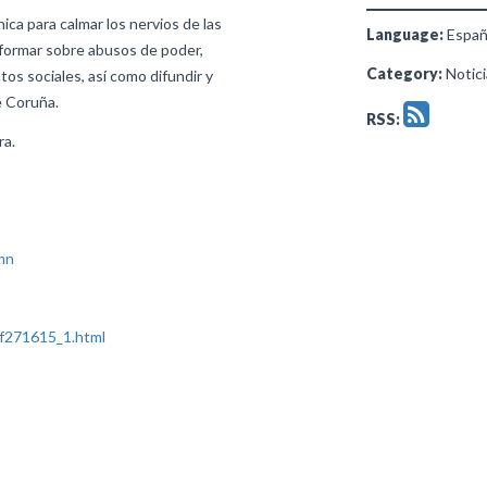
ica para calmar los nervios de las
Language:
Españ
nformar sobre abusos de poder,
Category:
Noticia
os sociales, así como difundir y
e Coruña.
RSS:
ra.
mn
f271615_1.html