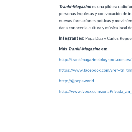
Tranki-Magazine
es una píldora radiofón
personas inquietas y con vocación de i
nuevas formaciones poíticas y movimient
dar a conocer la cultura y música local d
Integrantes:
Pepa Díaz y Carlos Regue
Más
Tranki-Magazine
en:
http://trankimagazine.blogspot.com.es/
https://www.facebook.com/?ref=tn_tn
http://@pepaworld
http://www.ivoox.com/zonaPrivada_zm_