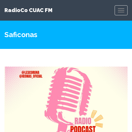
RadioCo CUAC FM
Toggl
Navig
Saficonas