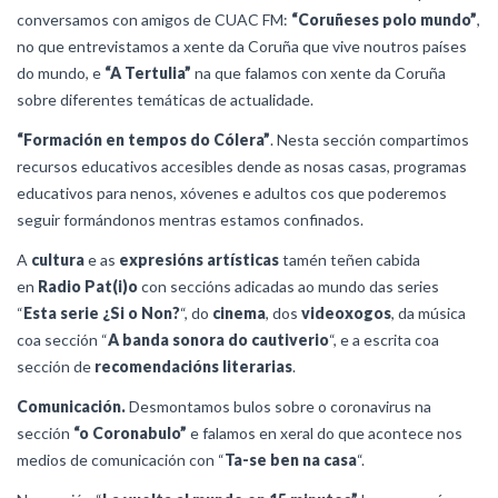
conversamos con amigos de CUAC FM:
“Coruñeses polo mundo”
,
no que entrevistamos a xente da Coruña que vive noutros países
do mundo, e
“A Tertulia”
na que falamos con xente da Coruña
sobre diferentes temáticas de actualidade.
“Formación en tempos do Cólera”
. Nesta sección compartimos
recursos educativos accesibles dende as nosas casas, programas
educativos para nenos, xóvenes e adultos cos que poderemos
seguir formándonos mentras estamos confinados.
A
cultura
e as
expresións artísticas
tamén teñen cabida
en
Radio Pat(i)o
con seccións adicadas ao mundo das series
“
Esta serie ¿Si o Non?
“, do
cinema
, dos
videoxogos
, da música
coa sección “
A banda sonora do cautiverio
“, e a escrita coa
sección de
recomendacións literarias
.
Comunicación.
Desmontamos bulos sobre o coronavirus na
sección
“o Coronabulo”
e falamos en xeral do que acontece nos
medios de comunicación con “
Ta-se ben na casa
“.