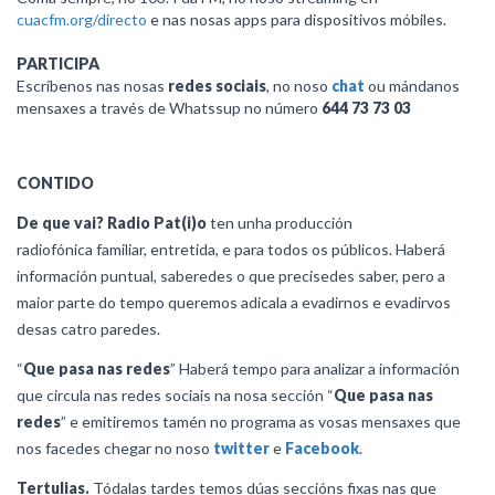
cuacfm.org/directo
e nas nosas apps para dispositivos móbiles.
PARTICIPA
Escríbenos nas nosas
redes sociais
, no noso
chat
ou mándanos
mensaxes a través de Whatssup no número
644 73 73 03
CONTIDO
De que vai?
Radio Pat(i)o
ten unha producción
radiofónica familiar, entretida, e para todos os públicos. Haberá
información puntual, saberedes o que precisedes saber, pero a
maior parte do tempo queremos adicala a evadirnos e evadirvos
desas catro paredes.
“
Que pasa nas redes
” Haberá tempo para analizar a información
que circula nas redes sociais na nosa sección “
Que pasa nas
redes
” e emitiremos tamén no programa as vosas mensaxes que
nos facedes chegar no noso
twitter
e
Facebook
.
Tertulias.
Tódalas tardes temos dúas seccións fixas nas que