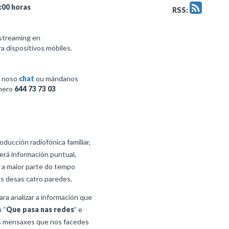
:00 horas
RSS:
streaming en
a dispositivos móbiles.
o noso
chat
ou mándanos
mero
644 73 73 03
ducción radiofónica familiar,
erá información puntual,
 a maior parte do tempo
os desas catro paredes.
ra analizar a información que
 “
Que pasa nas redes
” e
s mensaxes que nos facedes