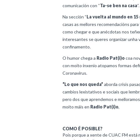
comunicación con “
Ta-se ben na casa
“.
Na sección “
La vuelta al mundo en 15
casas as mellores recomendacións para vi
como chegar e que anécdotas nos teñe
interesantes se queres organizar unha 
confinamento.
O humor chega a
Radio Pat(i)o
coa nov
con moito inxenio atopamos formas defin
Coronavirus.
“Lo que nos queda”
aborda crisis pasa
cambios lexistativos e sociais que le
pero dos que aprendemos e melloramos 
moito máis en
Radio Pat(i)o
,
COMO É POSIBLE?
Pois porque a xente de CUAC FM está m