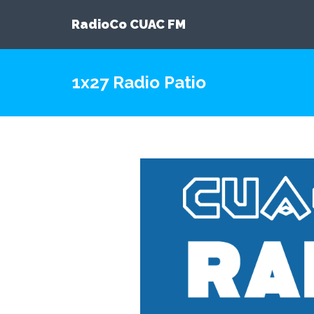
RadioCo CUAC FM
1x27 Radio Patio