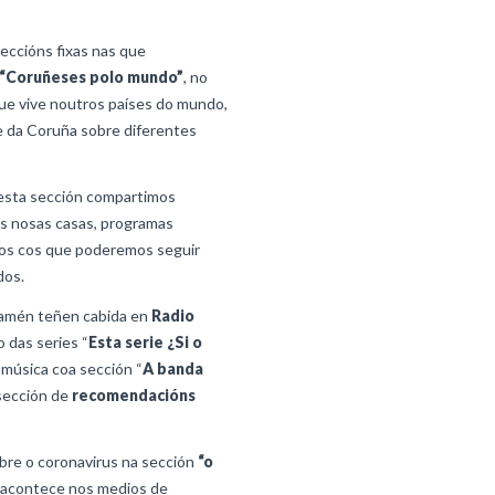
eccións fixas nas que
“Coruñeses polo mundo”
, no
ue vive noutros países do mundo,
 da Coruña sobre diferentes
esta sección compartimos
s nosas casas, programas
tos cos que poderemos seguir
dos.
amén teñen cabida en
Radio
 das series “
Esta serie ¿Si o
a música coa sección “
A banda
 sección de
recomendacións
re o coronavirus na sección
“o
e acontece nos medios de