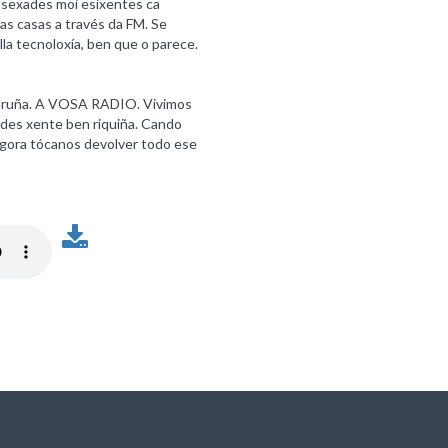
n sexades moi esixentes ca
as casas a través da FM. Se
la tecnoloxía, ben que o parece.
Coruña. A VOSA RADIO. Vivimos
odes xente ben riquiña. Cando
Agora tócanos devolver todo ese