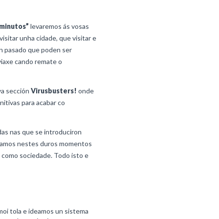
 minutos”
levaremos ás vosas
sitar unha cidade, que visitar e
n pasado que poden ser
viaxe cando remate o
a sección
Virusbusters!
onde
itivas para acabar co
das nas que se introduciron
mbramos nestes duros momentos
como sociedade. Todo isto e
oi tola e ideamos un sistema