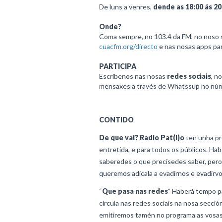
De luns a venres,
dende as 18:00 ás 20
Onde?
Coma sempre, no 103.4 da FM, no noso 
cuacfm.org/directo
e nas nosas apps par
PARTICIPA
Escríbenos nas nosas
redes sociais
, n
mensaxes a través de Whatssup no nú
CONTIDO
De que vai?
Radio Pat(i)o
ten unha pro
entretida, e para todos os públicos. Hab
saberedes o que precisedes saber, pero
queremos adicala a evadirnos e evadirv
“
Que pasa nas redes
” Haberá tempo pa
circula nas redes sociais na nosa sección
emitiremos tamén no programa as vosa