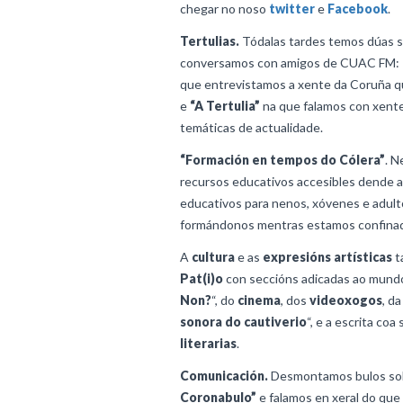
chegar no noso
twitter
e
Facebook
.
Tertulias.
Tódalas tardes temos dúas s
conversamos con amigos de CUAC FM:
que entrevistamos a xente da Coruña q
e
“A Tertulia”
na que falamos con xente
temáticas de actualidade.
“Formación en tempos do Cólera”
. N
recursos educativos accesibles dende a
educativos para nenos, xóvenes e adul
formándonos mentras estamos confina
A
cultura
e as
expresións artísticas
t
Pat(i)o
con seccións adicadas ao mundo
Non?
“, do
cinema
, dos
videoxogos
, d
sonora do cautiverio
“, e a escrita coa
literarias
.
Comunicación.
Desmontamos bulos sob
Coronabulo”
e falamos en xeral do qu