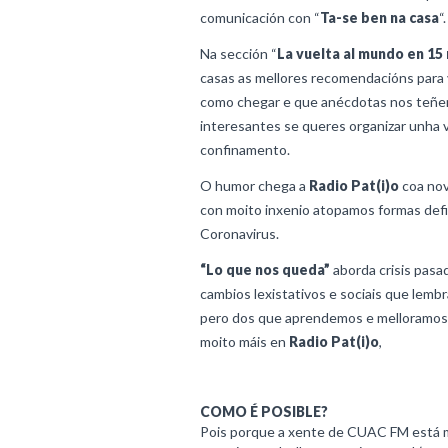
comunicación con “
Ta-se ben na casa
“.
Na sección “
La vuelta al mundo en 15
casas as mellores recomendacións para vi
como chegar e que anécdotas nos teñe
interesantes se queres organizar unha 
confinamento.
O humor chega a
Radio Pat(i)o
coa nov
con moito inxenio atopamos formas defin
Coronavirus.
“Lo que nos queda”
aborda crisis pasa
cambios lexistativos e sociais que le
pero dos que aprendemos e melloramos 
moito máis en
Radio Pat(i)o
,
COMO É POSIBLE?
Pois porque a xente de CUAC FM está m