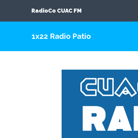
RadioCo CUAC FM
1x22 Radio Patio