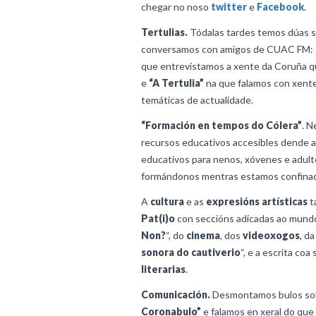
chegar no noso
twitter
e
Facebook
.
Tertulias.
Tódalas tardes temos dúas s
conversamos con amigos de CUAC FM:
que entrevistamos a xente da Coruña q
e
“A Tertulia”
na que falamos con xente
temáticas de actualidade.
“Formación en tempos do Cólera”
. N
recursos educativos accesibles dende a
educativos para nenos, xóvenes e adul
formándonos mentras estamos confina
A
cultura
e as
expresións artísticas
t
Pat(i)o
con seccións adicadas ao mundo
Non?
“, do
cinema
, dos
videoxogos
, d
sonora do cautiverio
“, e a escrita coa
literarias
.
Comunicación.
Desmontamos bulos sob
Coronabulo”
e falamos en xeral do qu