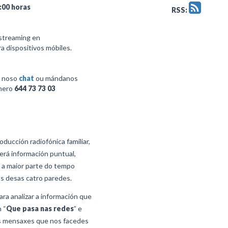
:00 horas
RSS:
streaming en
a dispositivos móbiles.
o noso
chat
ou mándanos
mero
644 73 73 03
ducción radiofónica familiar,
erá información puntual,
 a maior parte do tempo
os desas catro paredes.
ra analizar a información que
 “
Que pasa nas redes
” e
s mensaxes que nos facedes