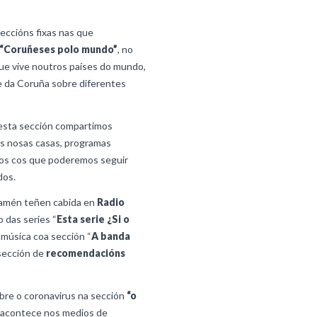
eccións fixas nas que
“Coruñeses polo mundo”
, no
ue vive noutros países do mundo,
 da Coruña sobre diferentes
esta sección compartimos
s nosas casas, programas
tos cos que poderemos seguir
dos.
amén teñen cabida en
Radio
 das series “
Esta serie ¿Si o
a música coa sección “
A banda
 sección de
recomendacións
re o coronavirus na sección
“o
e acontece nos medios de