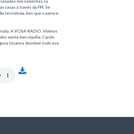
n sexades moi esixentes ca
as casas a través da FM. Se
la tecnoloxía, ben que o parece.
Coruña. A VOSA RADIO. Vivimos
odes xente ben riquiña. Cando
Agora tócanos devolver todo ese