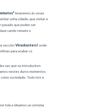
 minutos”
levaremos ás vosas
sitar unha cidade, que visitar e
n pasado que poden ser
viaxe cando remate o
a sección
Virusbusters!
onde
itivas para acabar co
das nas que se introduciron
mbramos nestes duros momentos
como sociedade. Todo isto e
oi tola e ideamos un sistema