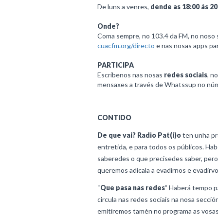
De luns a venres,
dende as 18:00 ás 20
Onde?
Coma sempre, no 103.4 da FM, no noso 
cuacfm.org/directo
e nas nosas apps par
PARTICIPA
Escríbenos nas nosas
redes sociais
, n
mensaxes a través de Whatssup no nú
CONTIDO
De que vai?
Radio Pat(i)o
ten unha pro
entretida, e para todos os públicos. Hab
saberedes o que precisedes saber, pero
queremos adicala a evadirnos e evadirv
“
Que pasa nas redes
” Haberá tempo pa
circula nas redes sociais na nosa sección
emitiremos tamén no programa as vosa