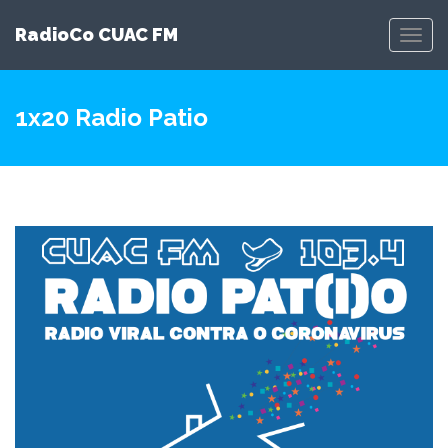
RadioCo CUAC FM
Toggl
Navig
1x20 Radio Patio