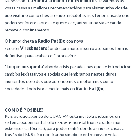
Na sección “
La vuelta al mundo en 15 minutos”
levaremos ás
vosas casas as mellores recomendacións para visitar unha cidade,
que visitar e como chegar e que anécdotas nos teñen pasado que
poden ser interesantes se queres organizar unha viaxe cando
remate o confinamento.
O humor chega a
Radio Pat(i)o
coa nova
sección
Virusbusters!
onde con moito inxenio atopamos formas
definitivas para acabar co Coronavirus.
“Lo que nos queda”
aborda crisis pasadas nas que se introduciron
cambios lexistativos e sociais que lembramos nestes duros
momentos pero dos que aprendemos e melloramos como
sociedade. Todo isto e moito máis en
Radio Pat(i)o
,
COMO É POSIBLE?
Pois porque a xente de CUAC FM está moi tola e ideamos un
sistema experimental, ollo ex-pe-ri-men-tal (non sexades moi
esixentes ca técnica), para poder emitir dende as nosas casas a
través da FM. Se iso non é unha simbiose entre nova e vella