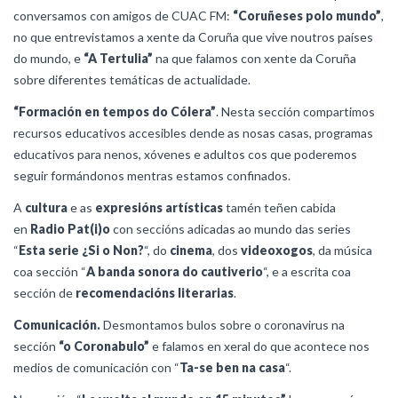
conversamos con amigos de CUAC FM:
“Coruñeses polo mundo”
,
no que entrevistamos a xente da Coruña que vive noutros países
do mundo, e
“A Tertulia”
na que falamos con xente da Coruña
sobre diferentes temáticas de actualidade.
“Formación en tempos do Cólera”
. Nesta sección compartimos
recursos educativos accesibles dende as nosas casas, programas
educativos para nenos, xóvenes e adultos cos que poderemos
seguir formándonos mentras estamos confinados.
A
cultura
e as
expresións artísticas
tamén teñen cabida
en
Radio Pat(i)o
con seccións adicadas ao mundo das series
“
Esta serie ¿Si o Non?
“, do
cinema
, dos
videoxogos
, da música
coa sección “
A banda sonora do cautiverio
“, e a escrita coa
sección de
recomendacións literarias
.
Comunicación.
Desmontamos bulos sobre o coronavirus na
sección
“o Coronabulo”
e falamos en xeral do que acontece nos
medios de comunicación con “
Ta-se ben na casa
“.