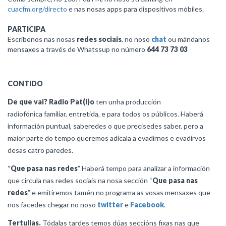
cuacfm.org/directo
e nas nosas apps para dispositivos móbiles.
PARTICIPA
Escríbenos nas nosas
redes sociais
, no noso
chat
ou mándanos
mensaxes a través de Whatssup no número
644 73 73 03
CONTIDO
De que vai?
Radio Pat(i)o
ten unha producción
radiofónica familiar, entretida, e para todos os públicos. Haberá
información puntual, saberedes o que precisedes saber, pero a
maior parte do tempo queremos adicala a evadirnos e evadirvos
desas catro paredes.
“
Que pasa nas redes
” Haberá tempo para analizar a información
que circula nas redes sociais na nosa sección “
Que pasa nas
redes
” e emitiremos tamén no programa as vosas mensaxes que
nos facedes chegar no noso
twitter
e
Facebook
.
Tertulias.
Tódalas tardes temos dúas seccións fixas nas que