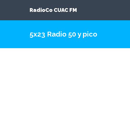
RadioCo CUAC FM
5x23 Radio 50 y pico