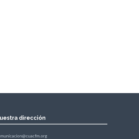
uestra dirección
omunicacion@cuacfm.org