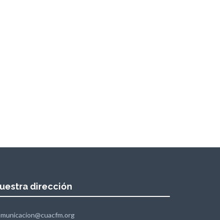
uestra dirección
omunicacion@cuacfm.org