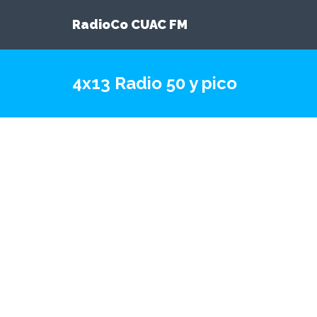
RadioCo CUAC FM
4x13 Radio 50 y pico