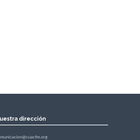
uestra dirección
omunicacion@cuacfm.org