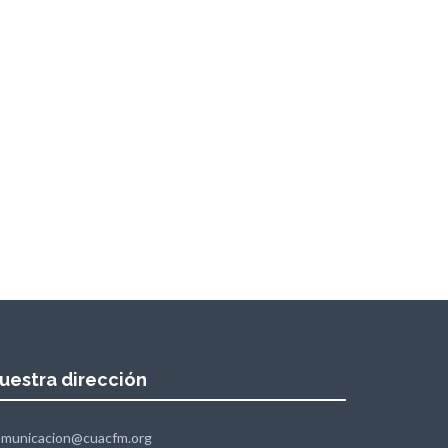
uestra dirección
omunicacion@cuacfm.org