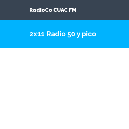
RadioCo CUAC FM
2x11 Radio 50 y pico