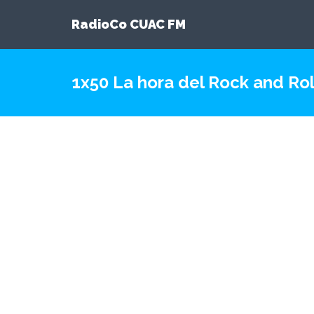
RadioCo CUAC FM
1x50 La hora del Rock and Rol