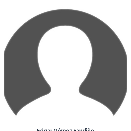
Edgar Gómez Fandiño