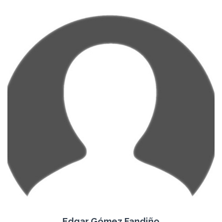
Edgar Gómez Fandiño