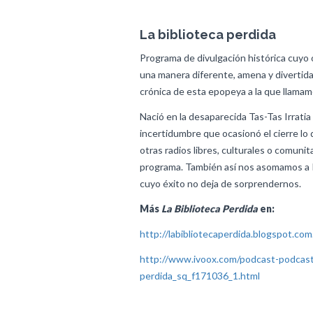
La biblioteca perdida
Programa de divulgación histórica cuyo o
una manera diferente, amena y divertida
crónica de esta epopeya a la que llama
Nació en la desaparecida Tas-Tas Irratia
incertidumbre que ocasionó el cierre lo
otras radios libres, culturales o comunit
programa. También así nos asomamos a 
cuyo éxito no deja de sorprendernos.
Más
La Biblioteca Perdida
en:
http://labibliotecaperdida.blogspot.com
http://www.ivoox.com/podcast-podcast-
perdida_sq_f171036_1.html