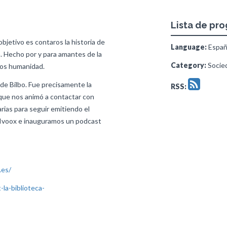
Lista de pr
bjetivo es contaros la historia de
Language:
Españ
. Hecho por y para amantes de la
Category:
Socied
mos humanidad.
 de Bilbo. Fue precisamente la
RSS:
 que nos animó a contactar con
arias para seguir emitiendo el
Ivoox e inauguramos un podcast
.es/
la-biblioteca-