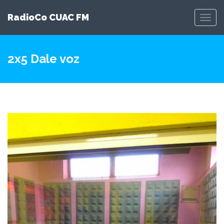
RadioCo CUAC FM
Toggl
Navig
2x5 Dale voz