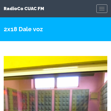
RadioCo CUAC FM
Toggl
Navig
2x18 Dale voz