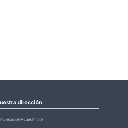
uestra dirección
omunicacion@cuacfm.org