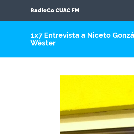
RadioCo CUAC FM
1x7 Entrevista a Niceto Gonzál
Wéster