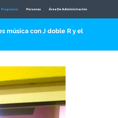
Programas
Personas
Área De Administración
es música con J doble R y el