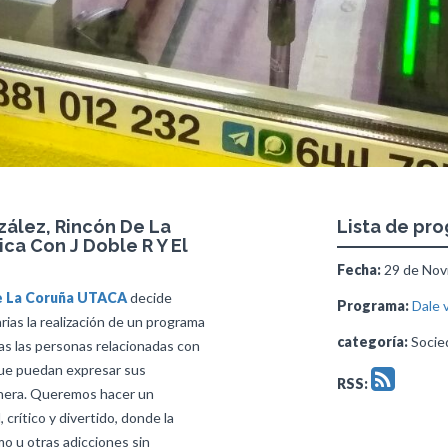
zález, Rincón De La
Lista de pr
ica Con J Doble R Y El
Fecha:
29 de Novi
e La Coruña
UTACA
decide
Programa:
Dale 
rias la realización de un programa
categoría:
Socied
das las personas relacionadas con
 que puedan expresar sus
RSS:
nera. Queremos hacer un
 crítico y divertido, donde la
mo u otras adicciones sin