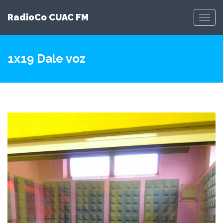
RadioCo CUAC FM
Toggl
Navig
1x19 Dale voz