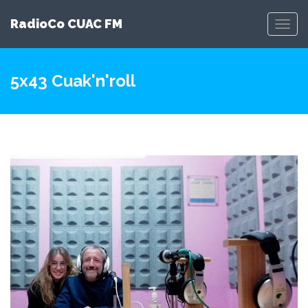
RadioCo CUAC FM
Toggl
Navig
5x43 Cuak'n'roll