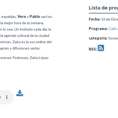
Lista de pr
s espaldas,
Vero
y
Pablo
van los
Fecha:
10 de Dici
 la mejor hora de la semana,
Programa:
Café 
lo sea. Un invitado cada día, la
 la agenda cultural de la ciudad
categoría:
Socied
stas. Zaira es la voz online del
gram y difusiones varias.
RSS:
Lorenzo Pedrouzo, Zaira López