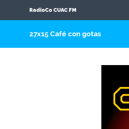
RadioCo CUAC FM
27x15 Café con gotas