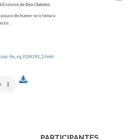
á Econova de Bea Ulalume.
n pouco de humor se o tema o
ecto.
-cuac-fm_sq_f124193_1.html
PARTICIPANTES