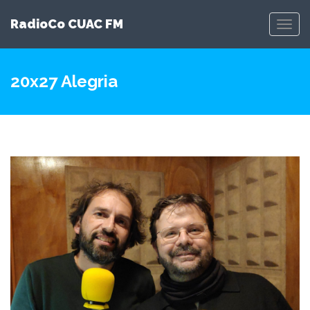
RadioCo CUAC FM
Toggl
Navig
20x27 Alegria