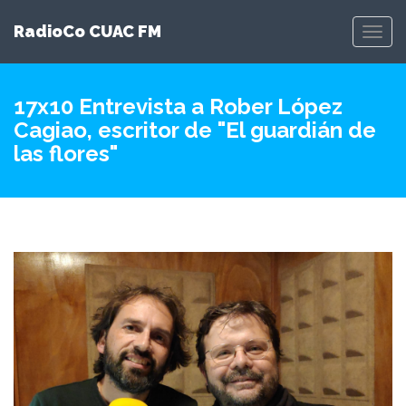
RadioCo CUAC FM
Toggl
Navig
17x10 Entrevista a Rober López
Cagiao, escritor de "El guardián de
las flores"