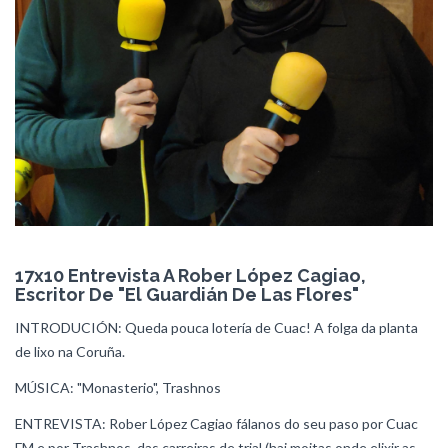
17x10 Entrevista A Rober López Cagiao,
Escritor De "El Guardián De Las Flores"
INTRODUCIÓN: Queda pouca lotería de Cuac! A folga da planta
de lixo na Coruña.
MÚSICA: "Monasterio", Trashnos
ENTREVISTA: Rober López Cagiao fálanos do seu paso por Cuac
FM e por Trashnos, das carreiras de trial (hai moitas onde elixir as